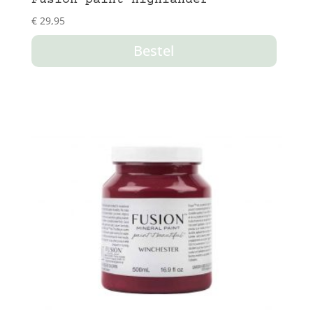
€
29,95
Bestel