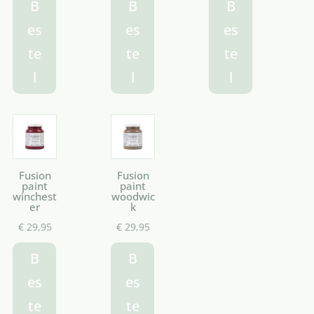
B
B
B
es
es
es
te
te
te
l
l
l
Fusion
Fusion
paint
paint
winchest
woodwic
er
k
€
29,95
€
29,95
B
B
es
es
te
te