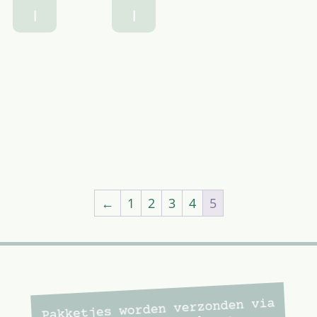
l
l
←
1
2
3
4
5
Pakketjes worden verzonden via