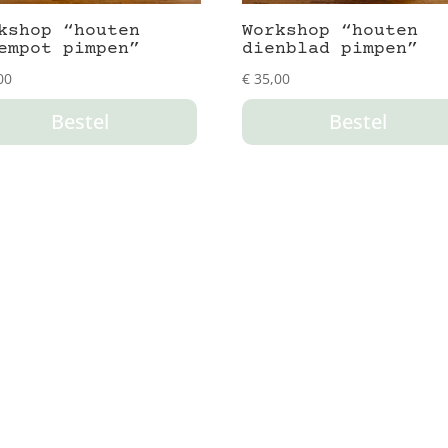
kshop “houten
Workshop “houten
empot pimpen”
dienblad pimpen”
00
€
35,00
Bestel
Bestel