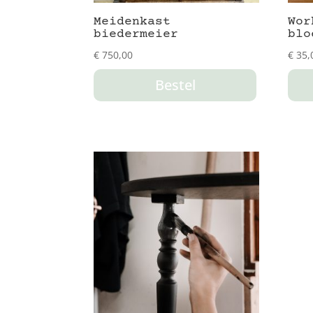
Meidenkast
Wor
biedermeier
blo
€
750,00
€
35,
Bestel