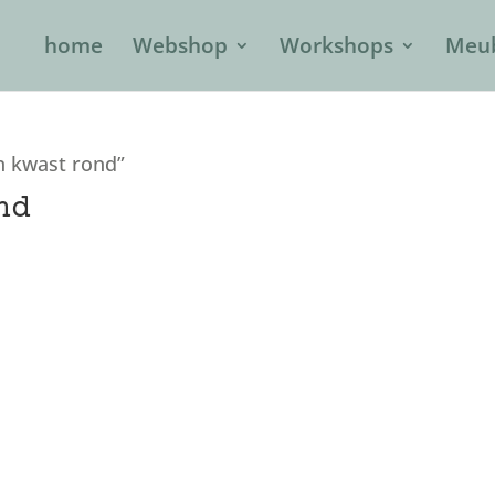
home
Webshop
Workshops
Meub
n kwast rond”
nd