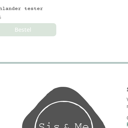
hlander tester
5
Bestel