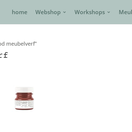
home
Webshop
Workshops
Meub
od meubelverf”
rf