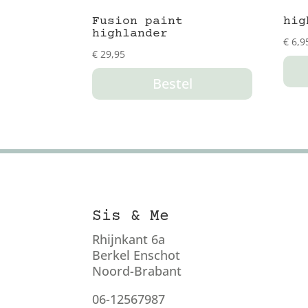
Fusion paint
hig
highlander
€
6,9
€
29,95
Bestel
Sis & Me
Rhijnkant 6a
Berkel Enschot
Noord-Brabant
06-12567987