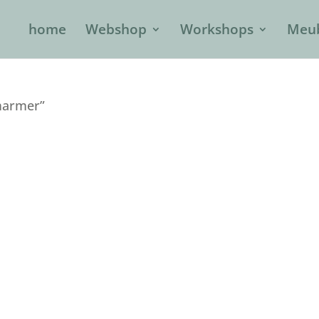
home
Webshop
Workshops
Meub
marmer”