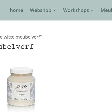
home
Webshop
Workshops
Meub
e witte meubelverf”
ubelverf