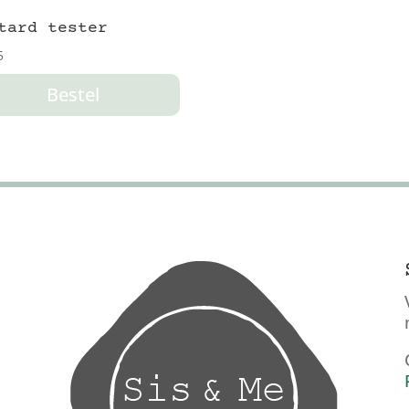
tard tester
5
Bestel