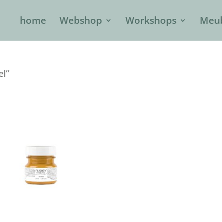
home
Webshop
Workshops
Meub
el”