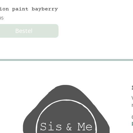
ion paint bayberry
95
Bestel