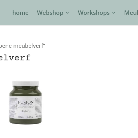
home
Webshop
Workshops
Meub
roene meubelverf”
elverf