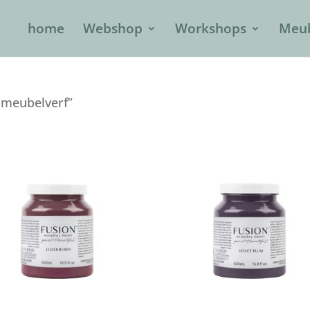
home
Webshop
Workshops
Meub
 meubelverf”