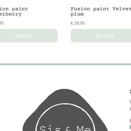
ion paint
Fusion paint Velve
erberry
plum
95
€
29,95
Bestel
Bestel