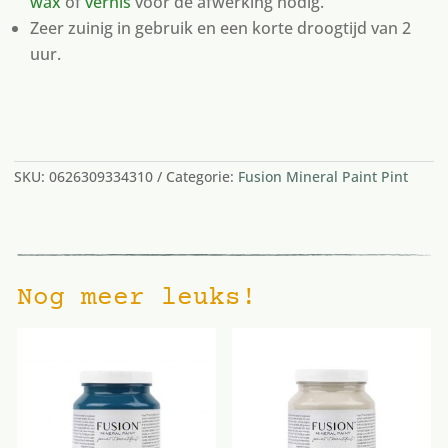
wax
of
vernis
voor de afwerking nodig.
Zeer zuinig in gebruik en een korte droogtijd van 2
uur.
2 op voorraad
SKU:
0626309334310
Categorie:
Fusion Mineral Paint Pint
Nog meer leuks!