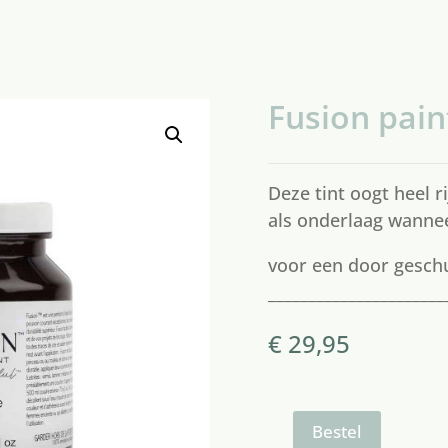
Fusion pain
Deze tint oogt heel r
als onderlaag wannee
voor een door gesch
______________________
€
29,95
Fusion
Bestel
paint