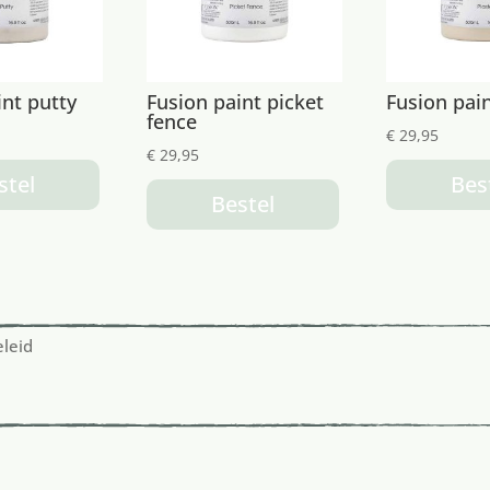
int putty
Fusion paint picket
Fusion pain
fence
€
29,95
€
29,95
stel
Bes
Bestel
eleid