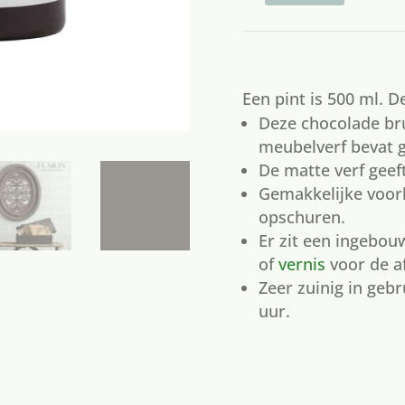
chocolade
aantal
Een pint is 500 ml. 
Deze chocolade bru
meubelverf bevat 
De matte verf geef
Gemakkelijke voorb
opschuren.
Er zit een ingebo
of
vernis
voor de a
Zeer zuinig in gebr
uur.
1 op voorraad