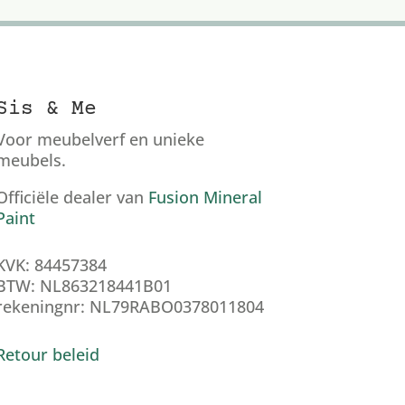
Sis & Me
Voor meubelverf en unieke
meubels.
Officiële dealer van
Fusion Mineral
Paint
KVK: 84457384
BTW: NL863218441B01
rekeningnr: NL79RABO0378011804
Retour beleid