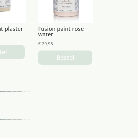
t plaster
Fusion paint rose
water
€
29,95
tel
Bestel