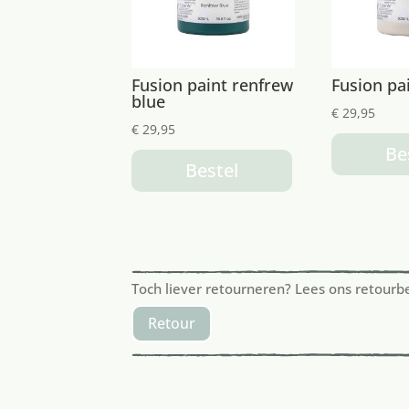
Fusion paint renfrew
Fusion pa
blue
€
29,95
€
29,95
Be
Bestel
Toch liever retourneren? Lees ons retourb
Retour