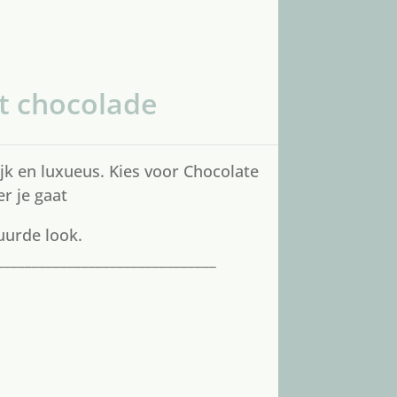
t chocolade
ijk en luxueus. Kies voor Chocolate
r je gaat
uurde look.
_______________________________