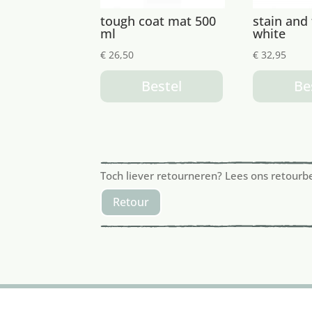
tough coat mat 500
stain and 
ml
white
€
26,50
€
32,95
Bestel
Be
Toch liever retourneren? Lees ons retourb
Retour