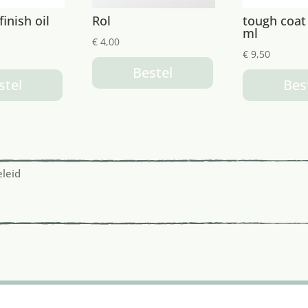
finish oil
Rol
tough coat
ml
€
4,00
€
9,50
Bestel
stel
Bes
eleid