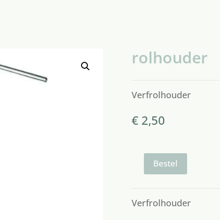
rolhouder
Verfrolhouder
€
2,50
rolhouder
Bestel
aantal
Verfrolhouder