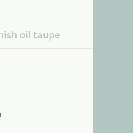
nish oil taupe
l