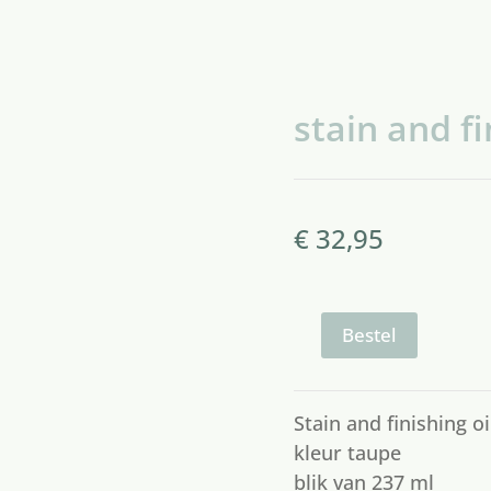
stain and fi
€
32,95
stain
Bestel
and
finish
oil
taupe
Stain and finishing oi
aantal
kleur taupe
blik van 237 ml