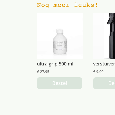
Nog meer leuks!
ultra grip 500 ml
verstuive
€
27,95
€
9,00
Bestel
Be