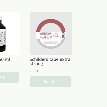
50 ml
Schilders tape extra
strong
€
5,50
tel
Bestel