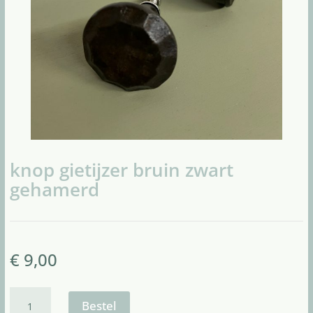
knop gietijzer bruin zwart
gehamerd
€
9,00
knop
gietijzer
Bestel