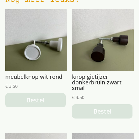
Nog meer leuks!
meubelknop wit rond
knop gietijzer
donkerbruin zwart
€
3,50
smal
€
3,50
Bestel
Bestel