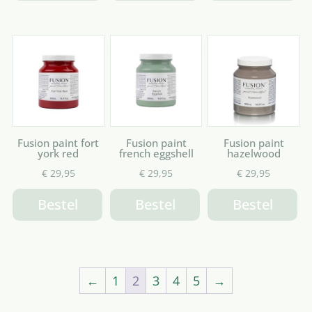
Fusion paint fort
Fusion paint
Fusion paint
york red
french eggshell
hazelwood
€
29,95
€
29,95
€
29,95
Bestel
Bestel
Bestel
←
1
2
3
4
5
→