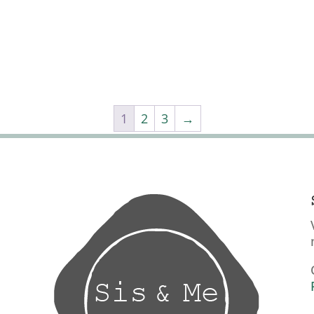
1
2
3
→