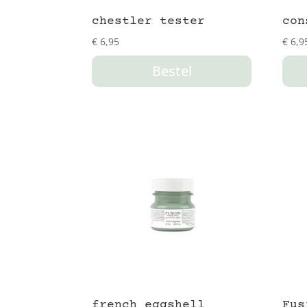
chestler tester
con
€
6,95
€
6,9
Bestel
french eggshell
Fus