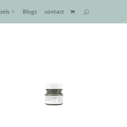
els
Blogs
contact