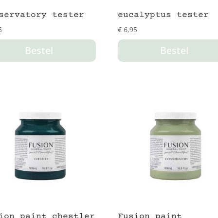
servatory tester
eucalyptus tester
5
€
6,95
Bestel
Bestel
ion paint chestler
Fusion paint