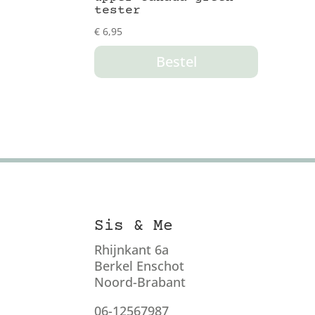
tester
€
6,95
Bestel
Sis & Me
Rhijnkant 6a
Berkel Enschot
Noord-Brabant
06-12567987