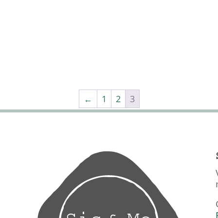
←
1
2
3