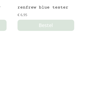
r
renfrew blue tester
€
6,95
Bestel