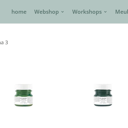
home
Webshop
Workshops
Meub
na 3