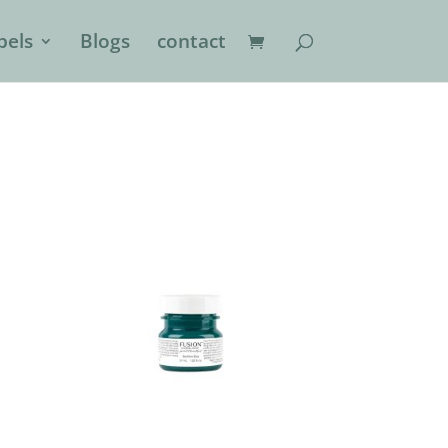
els
Blogs
contact