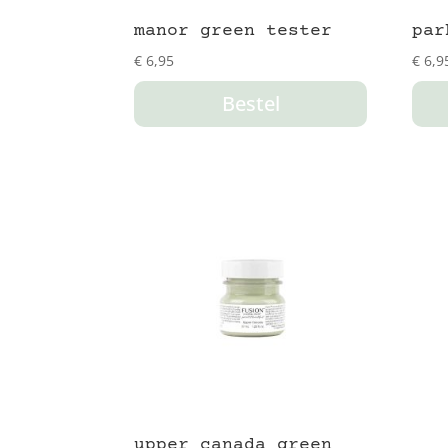
manor green tester
par
€
6,95
€
6,9
Bestel
upper canada green