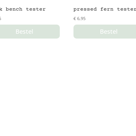
k bench tester
pressed fern teste
5
€
6,95
Bestel
Bestel