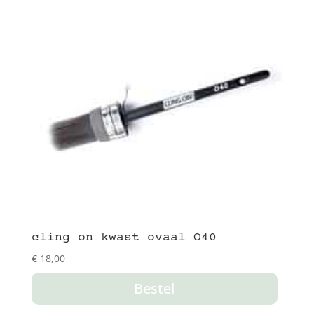
cling on kwast ovaal O40
€
18,00
Bestel