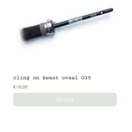
cling on kwast ovaal O35
€
16,00
Bestel