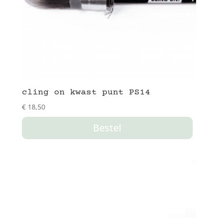
cling on kwast punt PS14
€
18,50
Bestel