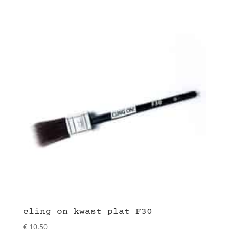
cling on kwast plat F30
€
10,50