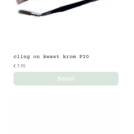
cling on kwast krom P20
€
7,95
Bestel