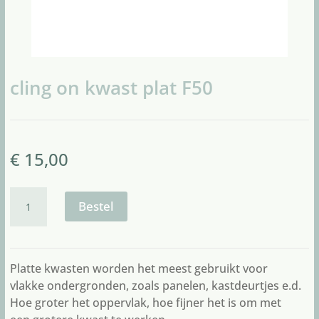
cling on kwast plat F50
€
15,00
cling
on
Bestel
kwast
plat
F50
aantal
Platte kwasten worden het meest gebruikt voor
vlakke ondergronden, zoals panelen, kastdeurtjes e.d.
Hoe groter het oppervlak, hoe fijner het is om met