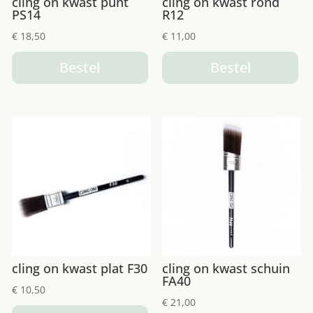
cling on kwast punt
cling on kwast rond
PS14
R12
€
18,50
€
11,00
Bestel
Bestel
cling on kwast plat F30
cling on kwast schuin
FA40
€
10,50
€
21,00