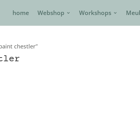
home
Webshop
Workshops
Meub
aint chestler”
tler