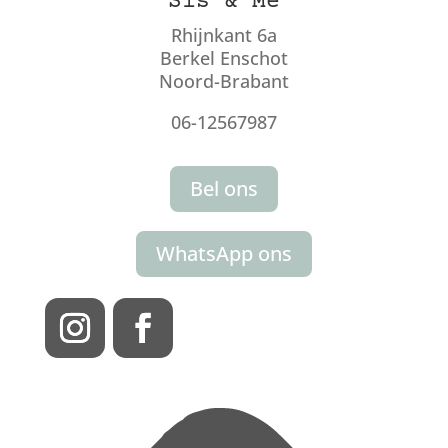
Sis & Me
Rhijnkant 6a
Berkel Enschot
Noord-Brabant
06-12567987
Bel ons
WhatsApp ons