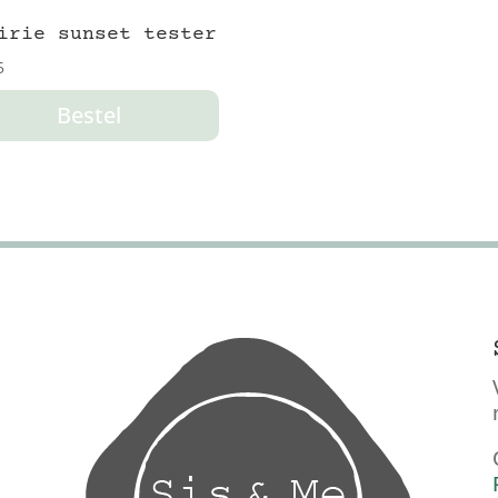
irie sunset tester
5
Bestel