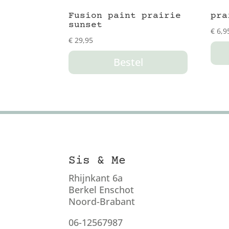
Fusion paint prairie
pra
sunset
€
6,9
€
29,95
Bestel
Sis & Me
Rhijnkant 6a
Berkel Enschot
Noord-Brabant
06-12567987