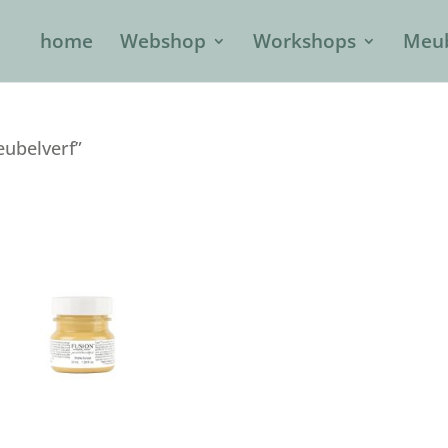
home
Webshop
Workshops
Meub
eubelverf”