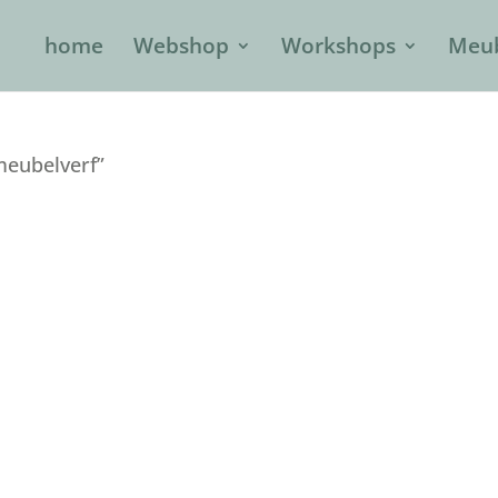
home
Webshop
Workshops
Meub
meubelverf”