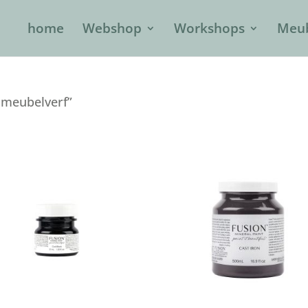
home
Webshop
Workshops
Meub
 meubelverf”