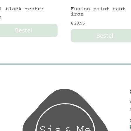
l black tester
Fusion paint cast
iron
5
€
29,95
Bestel
Bestel