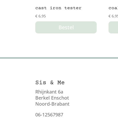
cast iron tester
coa
€
6,95
€
6,9
Bestel
Sis & Me
Rhijnkant 6a
Berkel Enschot
Noord-Brabant
06-12567987