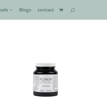
els
Blogs
contact