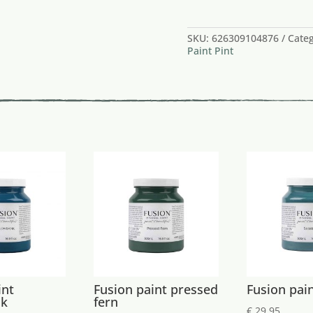
3 op voorraad
SKU:
626309104876
Cate
Paint Pint
int
Fusion paint pressed
Fusion pai
nk
fern
€
29,95