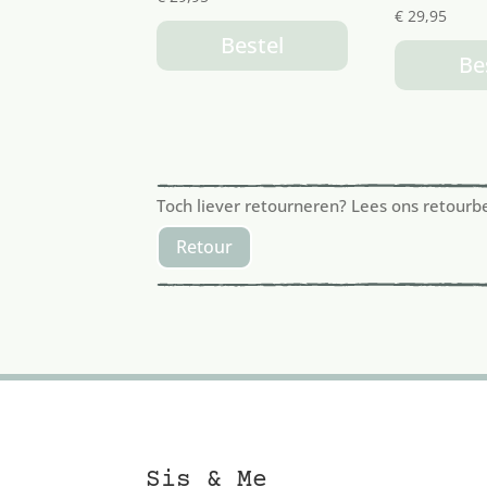
€
29,95
Bestel
Be
Toch liever retourneren? Lees ons retourb
Retour
Sis & Me