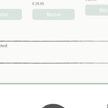
€
29,95
Bes
stel
Bestel
eleid