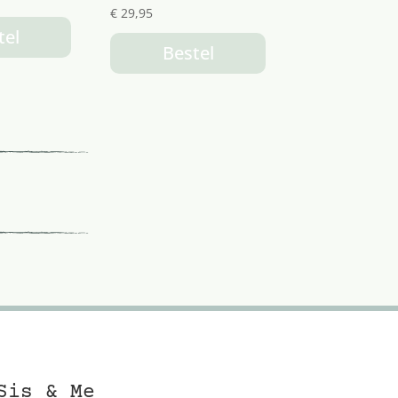
€
29,95
tel
Bestel
Sis & Me