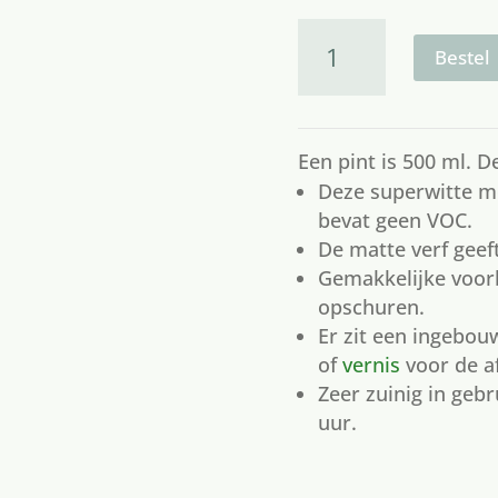
paint
picket
fence
Bestel
aantal
Een pint is 500 ml. 
Deze superwitte m
bevat geen VOC.
De matte verf geef
Gemakkelijke voorb
opschuren.
Er zit een ingebo
of
vernis
voor de a
Zeer zuinig in gebr
uur.