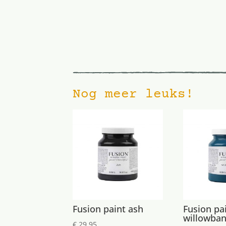
Nog meer leuks!
Fusion paint ash
Fusion pa
willowba
€
29,95