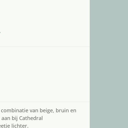
r
e combinatie van beige, bruin en
t aan bij Cathedral
tje lichter.