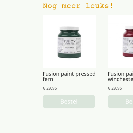
Nog meer leuks!
Fusion paint pressed
Fusion pa
fern
wincheste
€
29,95
€
29,95
Bestel
Be