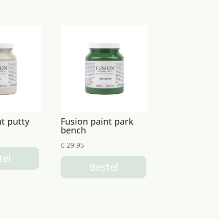
t putty
Fusion paint park
bench
€
29,95
tel
Bestel