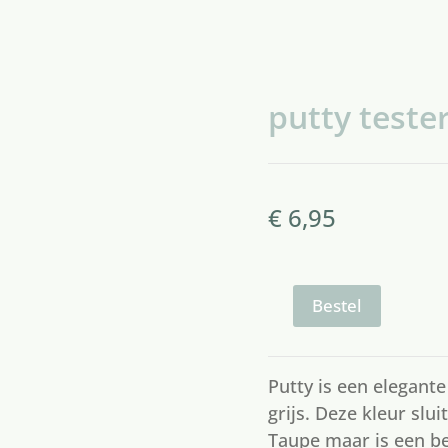
putty teste
€
6,95
putty
Bestel
tester
aantal
Putty is een elegant
grijs. Deze kleur slui
Taupe maar is een bee