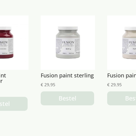
int
Fusion paint sterling
Fusion pain
r
€
29,95
€
29,95
Bestel
Bes
stel