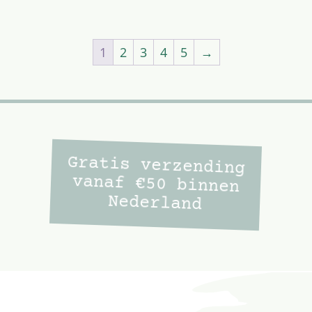
1
2
3
4
5
→
Gratis verzending
vanaf €50 binnen
Nederland