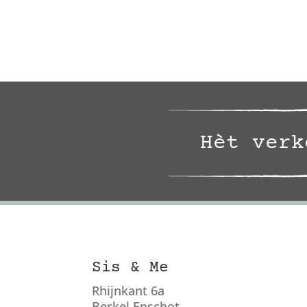
Hèt verk
Sis & Me
Rhijnkant 6a
Berkel Enschot