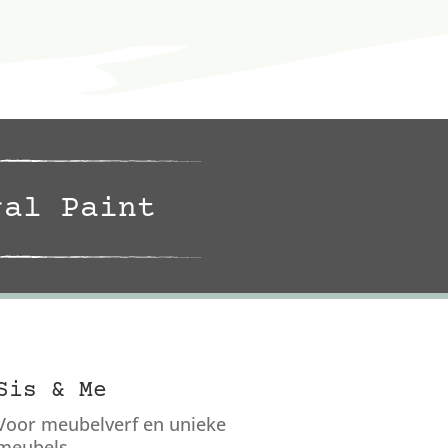
ral Paint
Sis & Me
Voor meubelverf en unieke
meubels.