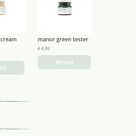
 cream
manor green tester
€
6,95
Bestel
tel