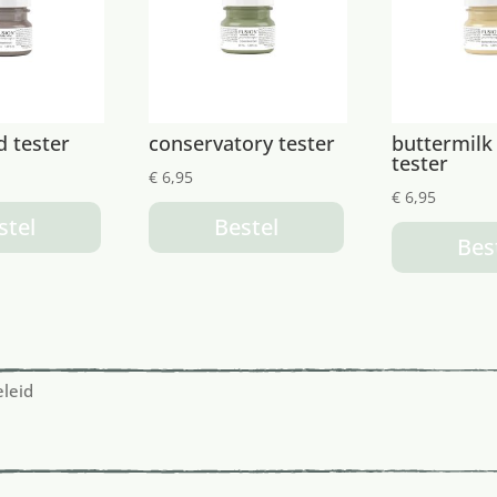
 tester
conservatory tester
buttermilk
tester
€
6,95
€
6,95
stel
Bestel
Bes
eleid