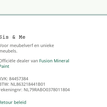
Sis & Me
Voor meubelverf en unieke
meubels.
Officiële dealer van
Fusion Mineral
Paint
KVK: 84457384
BTW: NL863218441B01
rekeningnr: NL79RABO0378011804
Retour beleid