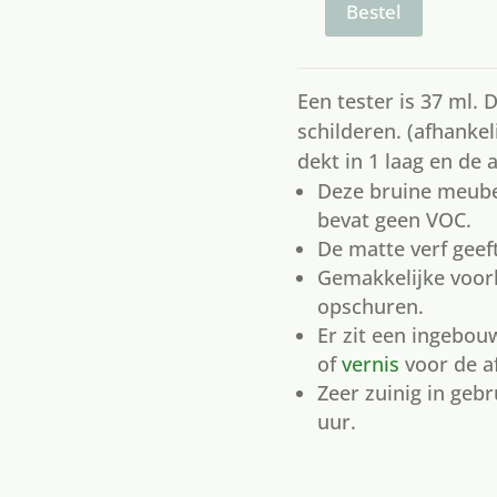
woodwick
Bestel
tester
aantal
Een tester is 37 ml.
schilderen. (afhankel
dekt in 1 laag en de 
Deze bruine meube
bevat geen VOC.
De matte verf geef
Gemakkelijke voorb
opschuren.
Er zit een ingebo
of
vernis
voor de a
Zeer zuinig in gebr
uur.