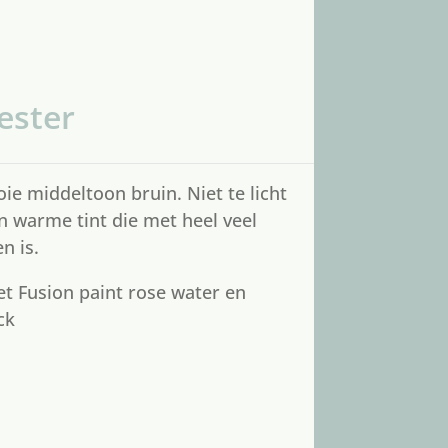
ester
e middeltoon bruin. Niet te licht
n warme tint die met heel veel
n is.
et
Fusion paint rose water
en
ck