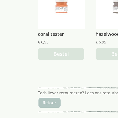
coral tester
hazelwood
€
6,95
€
6,95
Bestel
Be
Toch liever retourneren? Lees ons retourb
Retour