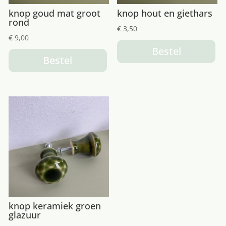
knop goud mat groot
knop hout en giethars
rond
€
3,50
€
9,00
Bestel
Bestel
knop keramiek groen
glazuur