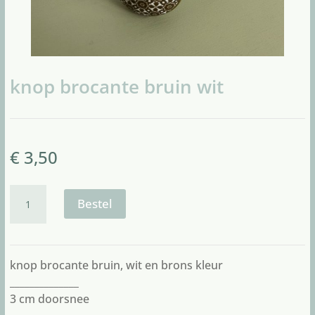
knop brocante bruin wit
€
3,50
knop
brocante
Bestel
bruin
wit
aantal
knop brocante bruin, wit en brons kleur
______________
3 cm doorsnee