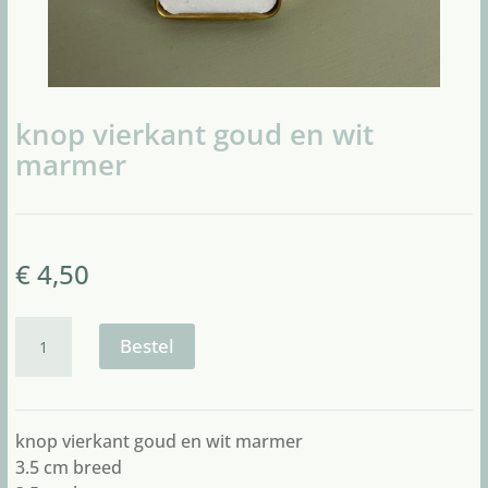
knop vierkant goud en wit
marmer
€
4,50
knop
vierkant
Bestel
goud
en
wit
marmer
knop vierkant goud en wit marmer
aantal
3.5 cm breed