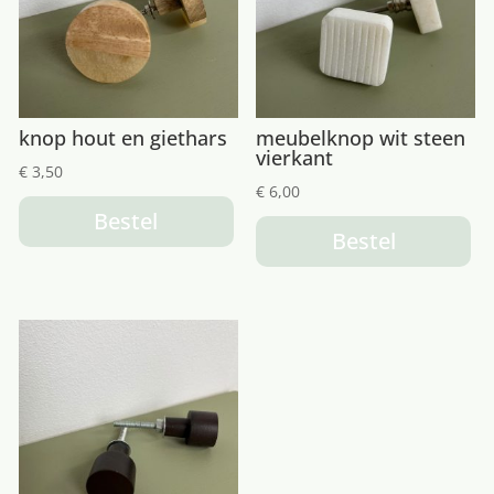
knop hout en giethars
meubelknop wit steen
vierkant
€
3,50
€
6,00
Bestel
Bestel