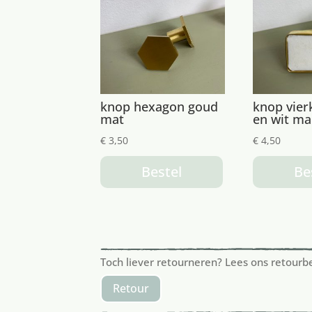
knop hexagon goud
knop vier
mat
en wit m
€
3,50
€
4,50
Bestel
Be
Toch liever retourneren? Lees ons retourb
Retour