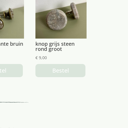
nte bruin
knop grijs steen
rond groot
€
9,00
tel
Bestel