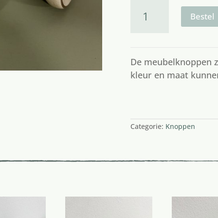
ecru
aantal
Bestel
De meubelknoppen z
kleur en maat kunnen
2 op voorraad
Categorie:
Knoppen