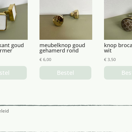
kant goud
meubelknop goud
knop broca
armer
gehamerd rond
wit
€
6,00
€
3,50
stel
Bestel
Bes
eleid