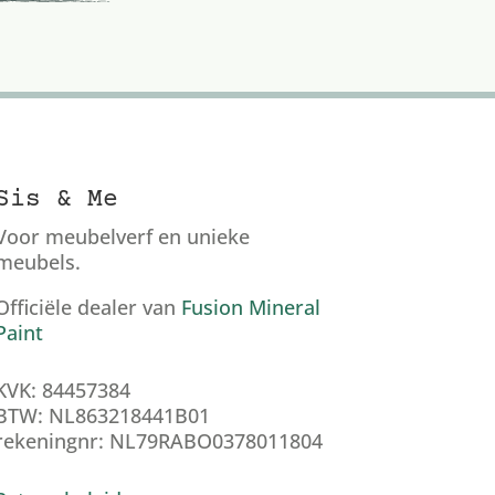
Sis & Me
Voor meubelverf en unieke
meubels.
Officiële dealer van
Fusion Mineral
Paint
KVK: 84457384
BTW: NL863218441B01
rekeningnr: NL79RABO0378011804